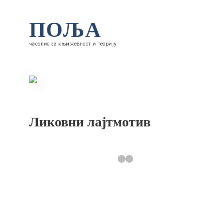
ПОЉА
часопис за књижевност и теорију
Ликовни лајтмотив