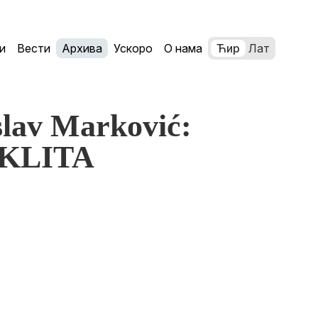
и
Вести
Архива
Ускоро
О нама
Ћир
Лат
lav Marković:
KLITA