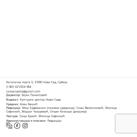
Католичка порта 5, 21000 Нови Сад, Србија
(+381) 021/524-584
casopispolja@gmail.com
Директор:
Бојан Панаотовић
Издавач:
Културни центар Новог Сада
Уредник:
Ален Бешић
Редакција:
Маја Ердељанин (ликовна уредница), Соња Веселиновић, Милица
Софинкић, Марјан Чакаревић, Огњен Клисара (дизајнер)
Лектура:
Сања Бркић, Милица Софинкић
Администрација и пласман:
Редакција