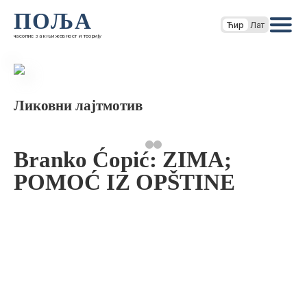
ПОЉА
Ћир
Лат
часопис за књижевност и теорију
Ликовни лајтмотив
Branko Ćopić: ZIMA;
POMOĆ IZ OPŠTINE