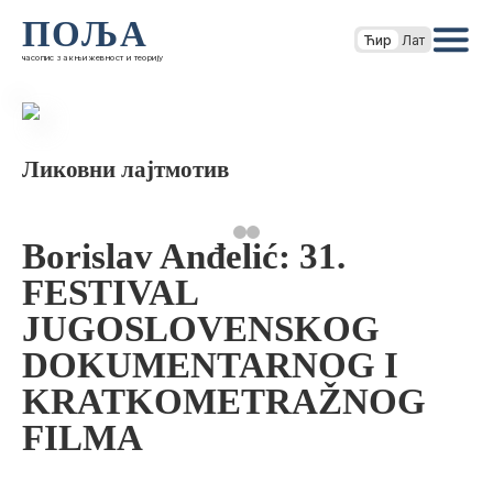
ПОЉА
Ћир
Лат
часопис за књижевност и теорију
Ликовни лајтмотив
Borislav Anđelić: 31.
FESTIVAL
JUGOSLOVENSKOG
DOKUMENTARNOG I
KRATKOMETRAŽNOG
FILMA