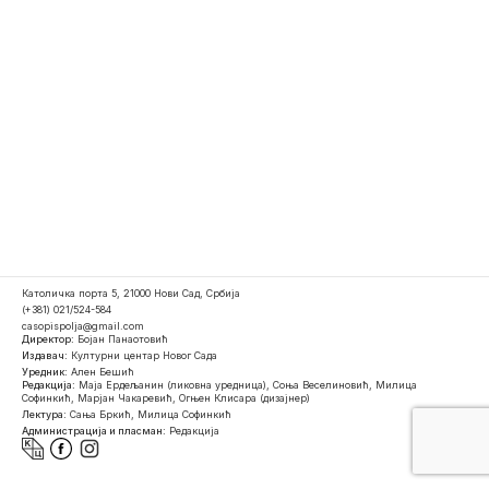
Католичка порта 5, 21000 Нови Сад, Србија
(+381) 021/524-584
casopispolja@gmail.com
Директор:
Бојан Панаотовић
Издавач:
Културни центар Новог Сада
Уредник:
Ален Бешић
Редакција:
Маја Ердељанин (ликовна уредница), Соња Веселиновић, Милица
Софинкић, Марјан Чакаревић, Огњен Клисара (дизајнер)
Лектура:
Сања Бркић, Милица Софинкић
Администрација и пласман:
Редакција