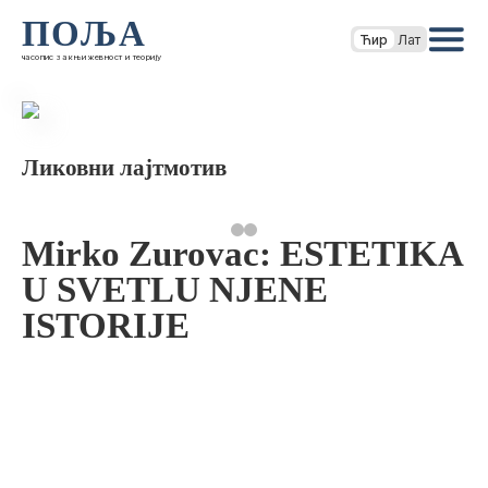
ПОЉА
Ћир
Лат
часопис за књижевност и теорију
Ликовни лајтмотив
Mirko Zurovac: ESTETIKA
U SVETLU NJENE
ISTORIJE