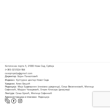
Католичка порта 5, 21000 Нови Сад, Србија
(+381) 021/524-584
casopispolja@gmail.com
Директор:
Бојан Панаотовић
Издавач:
Културни центар Новог Сада
Уредник:
Ален Бешић
Редакција:
Маја Ердељанин (ликовна уредница), Соња Веселиновић, Милица
Софинкић, Марјан Чакаревић, Огњен Клисара (дизајнер)
Лектура:
Сања Бркић, Милица Софинкић
Администрација и пласман:
Редакција