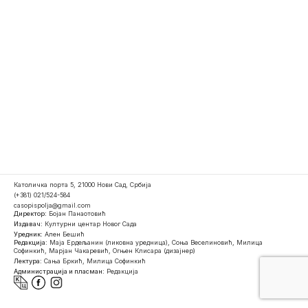
Католичка порта 5, 21000 Нови Сад, Србија
(+381) 021/524-584
casopispolja@gmail.com
Директор:
Бојан Панаотовић
Издавач:
Културни центар Новог Сада
Уредник:
Ален Бешић
Редакција:
Маја Ердељанин (ликовна уредница), Соња Веселиновић, Милица
Софинкић, Марјан Чакаревић, Огњен Клисара (дизајнер)
Лектура:
Сања Бркић, Милица Софинкић
Администрација и пласман:
Редакција