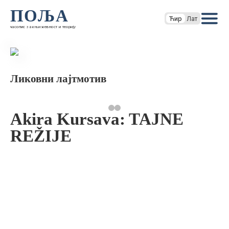
ПОЉА
Ћир
Лат
часопис за књижевност и теорију
Ликовни лајтмотив
Akira Kursava: TAJNE
REŽIJE