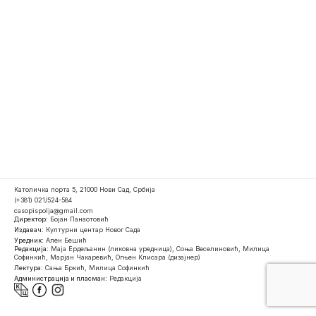
Католичка порта 5, 21000 Нови Сад, Србија
(+381) 021/524-584
casopispolja@gmail.com
Директор:
Бојан Панаотовић
Издавач:
Културни центар Новог Сада
Уредник:
Ален Бешић
Редакција:
Маја Ердељанин (ликовна уредница), Соња Веселиновић, Милица
Софинкић, Марјан Чакаревић, Огњен Клисара (дизајнер)
Лектура:
Сања Бркић, Милица Софинкић
Администрација и пласман:
Редакција