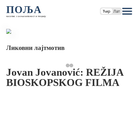
ПОЉА
Ћир
Лат
часопис за књижевност и теорију
Ликовни лајтмотив
Jovan Jovanović: REŽIJA
BIOSKOPSKOG FILMA