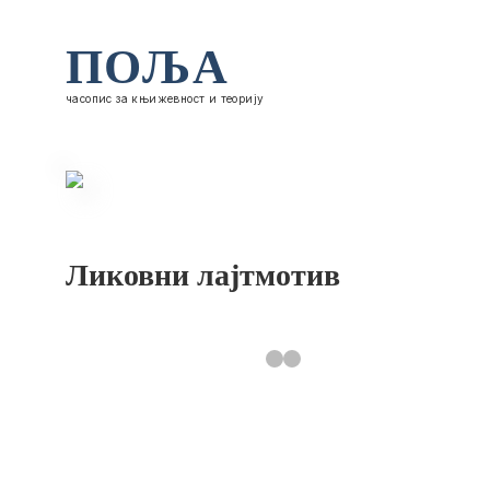
ПОЉА
часопис за књижевност и теорију
Ликовни лајтмотив