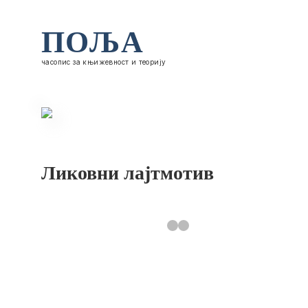
ПОЉА
часопис за књижевност и теорију
Ликовни лајтмотив