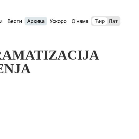
и
Вести
Архива
Ускоро
О нама
Ћир
Лат
DRAMATIZACIJA
ENJA