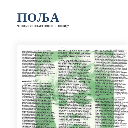
ПОЉА
часопис за књижевност и теорију