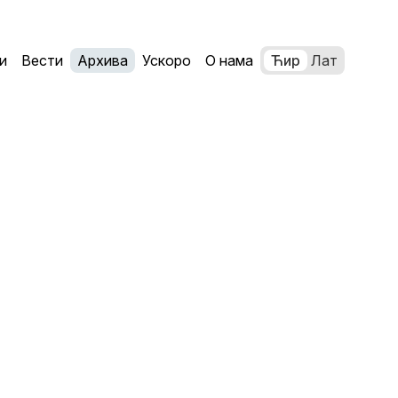
и
Вести
Архива
Ускоро
О нама
Ћир
Лат