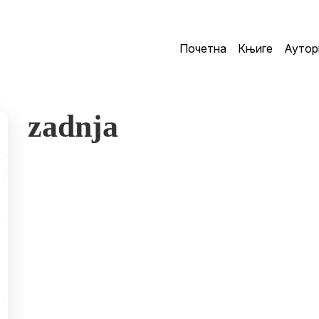
Почетна
Књиге
Аутор
zadnja