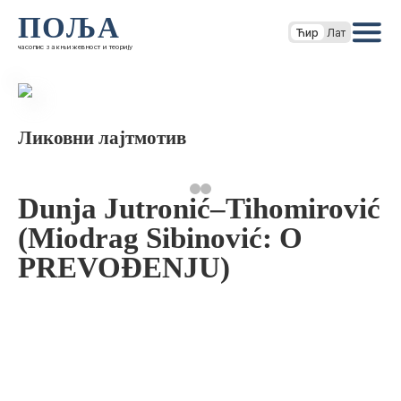
ПОЉА
Ћир
Лат
часопис за књижевност и теорију
Ликовни лајтмотив
Dunja Jutronić–Tihomirović
(Miodrag Sibinović: O
PREVOĐENJU)