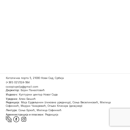
Католичка порта 5, 21000 Нови Сад, Србија
(+381) 021/524-584
casopispolja@gmail.com
Директор:
Бојан Панаотовић
Издавач:
Културни центар Новог Сада
Уредник:
Ален Бешић
Редакција:
Маја Ердељанин (ликовна уредница), Соња Веселиновић, Милица
Софинкић, Марјан Чакаревић, Огњен Клисара (дизајнер)
Лектура:
Сања Бркић, Милица Софинкић
Администрација и пласман:
Редакција