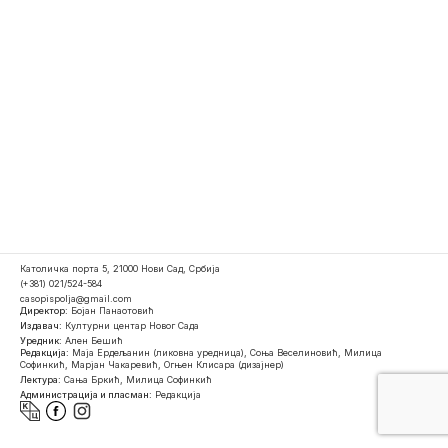
Католичка порта 5, 21000 Нови Сад, Србија
(+381) 021/524-584
casopispolja@gmail.com
Директор:
Бојан Панаотовић
Издавач:
Културни центар Новог Сада
Уредник:
Ален Бешић
Редакција:
Маја Ердељанин (ликовна уредница), Соња Веселиновић, Милица
Софинкић, Марјан Чакаревић, Огњен Клисара (дизајнер)
Лектура:
Сања Бркић, Милица Софинкић
Администрација и пласман:
Редакција