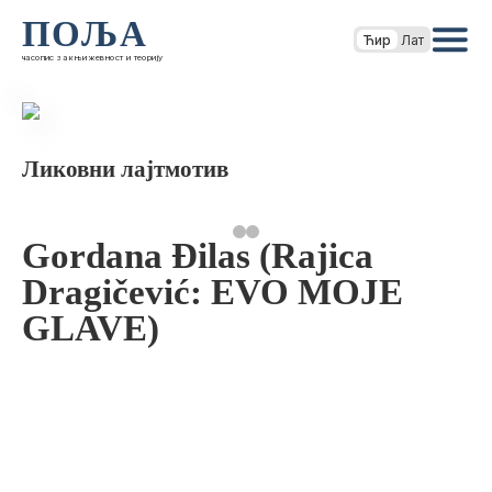
ПОЉА
Ћир
Лат
часопис за књижевност и теорију
Ликовни лајтмотив
Gordana Đilas (Rajica
Dragičević: EVO MOJE
GLAVE)