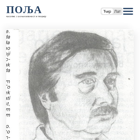
ПОЉА
Ћир
Лат
часопис за књижевност и теорију