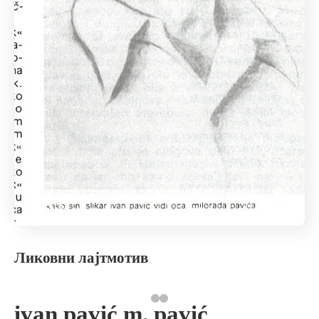
Ликовни лајтмотив
ivan pavić m. pavić