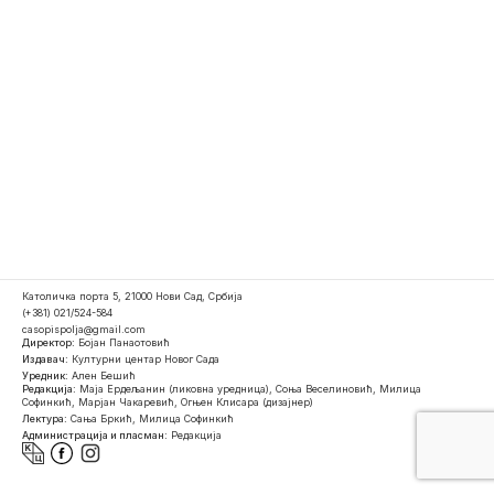
Католичка порта 5, 21000 Нови Сад, Србија
(+381) 021/524-584
casopispolja@gmail.com
Директор:
Бојан Панаотовић
Издавач:
Културни центар Новог Сада
Уредник:
Ален Бешић
Редакција:
Маја Ердељанин (ликовна уредница), Соња Веселиновић, Милица
Софинкић, Марјан Чакаревић, Огњен Клисара (дизајнер)
Лектура:
Сања Бркић, Милица Софинкић
Администрација и пласман:
Редакција