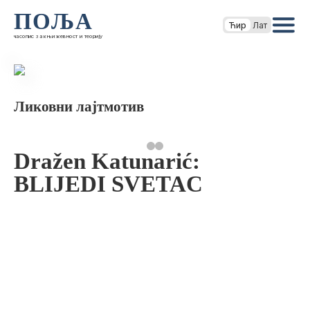
ПОЉА
Ћир
Лат
часопис за књижевност и теорију
Ликовни лајтмотив
Dražen Katunarić:
BLIJEDI SVETAC