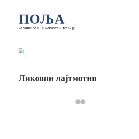
ПОЉА
часопис за књижевност и теорију
Ликовни лајтмотив