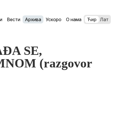
и
Вести
Архива
Ускоро
О нама
Ћир
Лат
AĐA SE,
NOM (razgovor