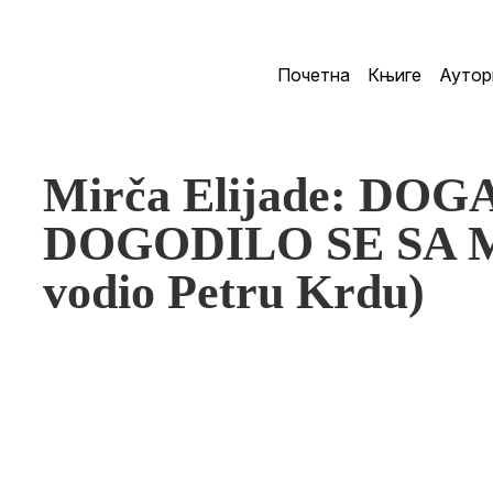
Почетна
Књиге
Аутор
Mirča Elijade: DOG
DOGODILO SE SA M
vodio Petru Krdu)