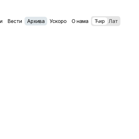
и
Вести
Архива
Ускоро
О нама
Ћир
Лат