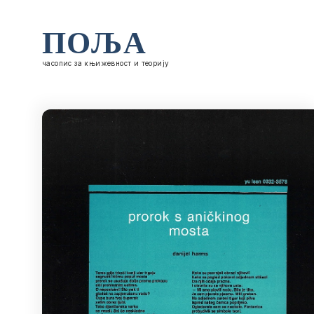
ПОЉА
часопис за књижевност и теорију