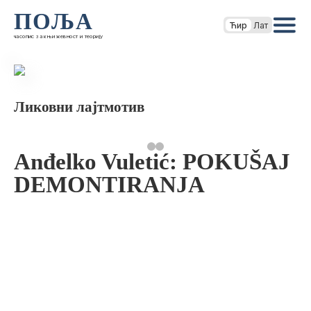
ПОЉА
Ћир
Лат
часопис за књижевност и теорију
Ликовни лајтмотив
Anđelko Vuletić: POKUŠAJ
DEMONTIRANJA