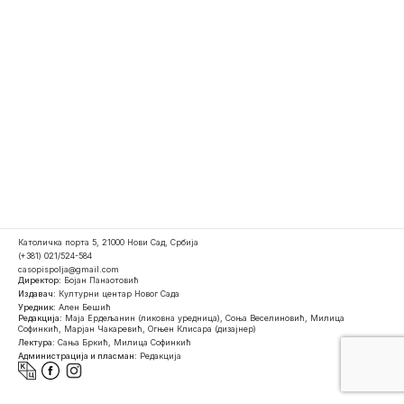
Католичка порта 5, 21000 Нови Сад, Србија
(+381) 021/524-584
casopispolja@gmail.com
Директор:
Бојан Панаотовић
Издавач:
Културни центар Новог Сада
Уредник:
Ален Бешић
Редакција:
Маја Ердељанин (ликовна уредница), Соња Веселиновић, Милица
Софинкић, Марјан Чакаревић, Огњен Клисара (дизајнер)
Лектура:
Сања Бркић, Милица Софинкић
Администрација и пласман:
Редакција