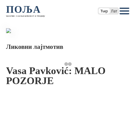
ПОЉА
Ћир
Лат
часопис за књижевност и теорију
Ликовни лајтмотив
Vasa Pavković: MALO
POZORJE