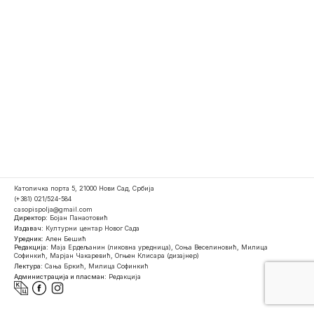
Католичка порта 5, 21000 Нови Сад, Србија
(+381) 021/524-584
casopispolja@gmail.com
Директор:
Бојан Панаотовић
Издавач:
Културни центар Новог Сада
Уредник:
Ален Бешић
Редакција:
Маја Ердељанин (ликовна уредница), Соња Веселиновић, Милица
Софинкић, Марјан Чакаревић, Огњен Клисара (дизајнер)
Лектура:
Сања Бркић, Милица Софинкић
Администрација и пласман:
Редакција