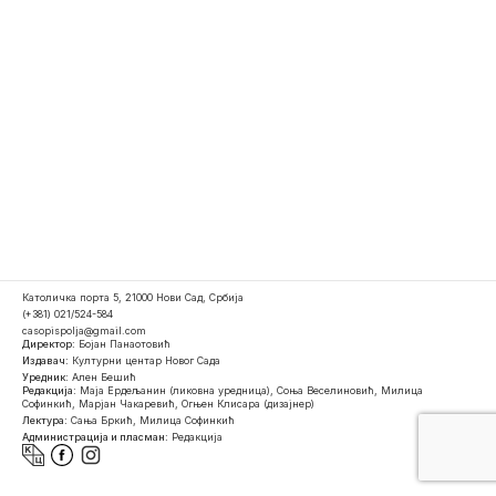
Католичка порта 5, 21000 Нови Сад, Србија
(+381) 021/524-584
casopispolja@gmail.com
Директор:
Бојан Панаотовић
Издавач:
Културни центар Новог Сада
Уредник:
Ален Бешић
Редакција:
Маја Ердељанин (ликовна уредница), Соња Веселиновић, Милица
Софинкић, Марјан Чакаревић, Огњен Клисара (дизајнер)
Лектура:
Сања Бркић, Милица Софинкић
Администрација и пласман:
Редакција