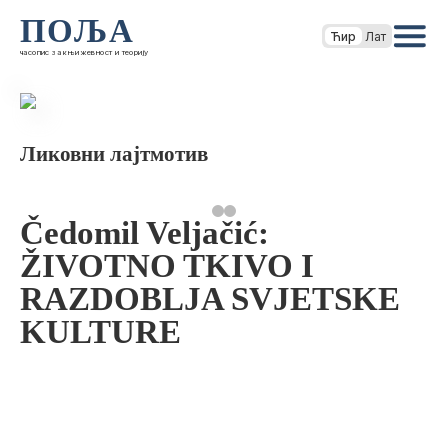
ПОЉА
Ћир
Лат
часопис за књижевност и теорију
Ликовни лајтмотив
Čedomil Veljačić:
ŽIVOTNO TKIVO I
RAZDOBLJA SVJETSKE
KULTURE