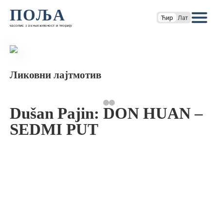
ПОЉА
Ћир
Лат
часопис за књижевност и теорију
Ликовни лајтмотив
Dušan Pajin: DON HUAN –
SEDMI PUT