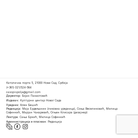
Католичка порта 5, 21000 Нови Сад, Србија
(+381) 021/524-584
casopispolja@gmail.com
Директор:
Бојан Панаотовић
Издавач:
Културни центар Новог Сада
Уредник:
Ален Бешић
Редакција:
Маја Ердељанин (ликовна уредница), Соња Веселиновић, Милица
Софинкић, Марјан Чакаревић, Огњен Клисара (дизајнер)
Лектура:
Сања Бркић, Милица Софинкић
Администрација и пласман:
Редакција