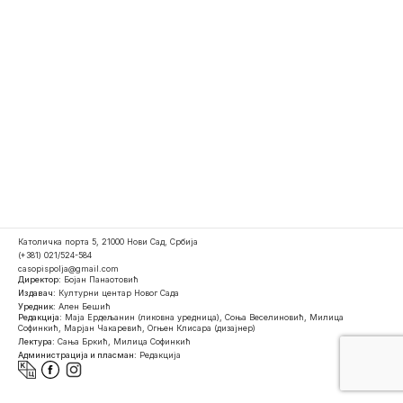
Католичка порта 5, 21000 Нови Сад, Србија
(+381) 021/524-584
casopispolja@gmail.com
Директор:
Бојан Панаотовић
Издавач:
Културни центар Новог Сада
Уредник:
Ален Бешић
Редакција:
Маја Ердељанин (ликовна уредница), Соња Веселиновић, Милица
Софинкић, Марјан Чакаревић, Огњен Клисара (дизајнер)
Лектура:
Сања Бркић, Милица Софинкић
Администрација и пласман:
Редакција