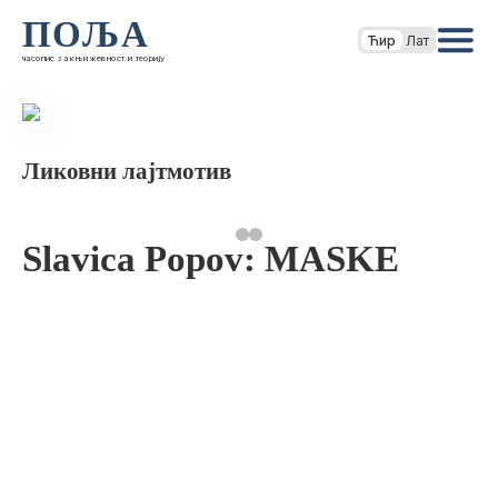
ПОЉА
Ћир
Лат
часопис за књижевност и теорију
Ликовни лајтмотив
Slavica Popov: MASKE