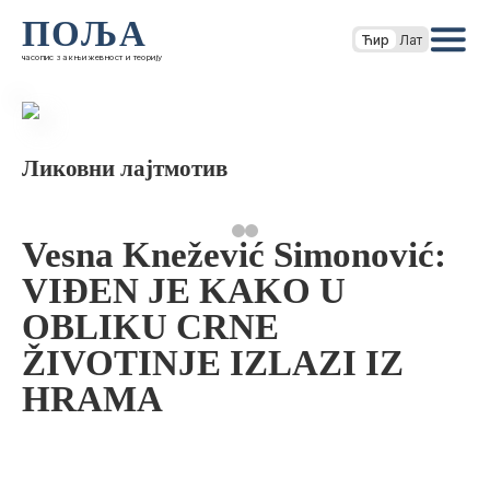
ПОЉА
Ћир
Лат
часопис за књижевност и теорију
Ликовни лајтмотив
Vesna Knežević Simonović:
VIĐEN JE KAKO U
OBLIKU CRNE
ŽIVOTINJE IZLAZI IZ
HRAMA