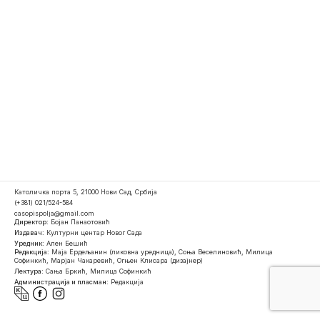
Католичка порта 5, 21000 Нови Сад, Србија
(+381) 021/524-584
casopispolja@gmail.com
Директор:
Бојан Панаотовић
Издавач:
Културни центар Новог Сада
Уредник:
Ален Бешић
Редакција:
Маја Ердељанин (ликовна уредница), Соња Веселиновић, Милица
Софинкић, Марјан Чакаревић, Огњен Клисара (дизајнер)
Лектура:
Сања Бркић, Милица Софинкић
Администрација и пласман:
Редакција