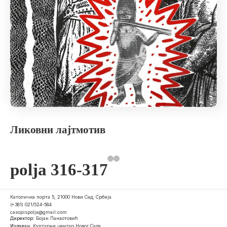
Ликовни лајтмотив
polja 316-317
Католичка порта 5, 21000 Нови Сад, Србија
(+381) 021/524-584
casopispolja@gmail.com
Директор:
Бојан Панаотовић
Издавач:
Културни центар Новог Сада