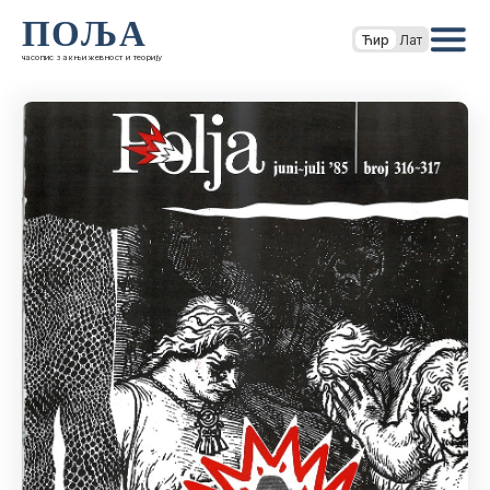
ПОЉА
Ћир
Лат
часопис за књижевност и теорију