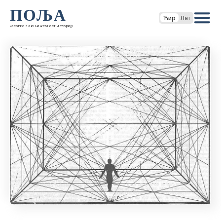
ПОЉА
Ћир
Лат
часопис за књижевност и теорију