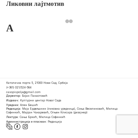
Ликовни лајтмотив
A
Католичка порта 5, 21000 Нови Сад, Србија
(+381) 021/524-584
casopispolja@gmail.com
Директор:
Бојан Панаотовић
Издавач:
Културни центар Новог Сада
Уредник:
Ален Бешић
Редакција:
Маја Ердељанин (ликовна уредница), Соња Веселиновић, Милица
Софинкић, Марјан Чакаревић, Огњен Клисара (дизајнер)
Лектура:
Сања Бркић, Милица Софинкић
Администрација и пласман:
Редакција