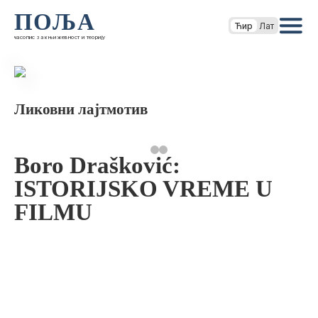
ПОЉА
Ћир
Лат
часопис за књижевност и теорију
Ликовни лајтмотив
Boro Drašković:
ISTORIJSKO VREME U
FILMU