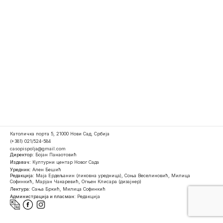
Католичка порта 5, 21000 Нови Сад, Србија
(+381) 021/524-584
casopispolja@gmail.com
Директор:
Бојан Панаотовић
Издавач:
Културни центар Новог Сада
Уредник:
Ален Бешић
Редакција:
Маја Ердељанин (ликовна уредница), Соња Веселиновић, Милица
Софинкић, Марјан Чакаревић, Огњен Клисара (дизајнер)
Лектура:
Сања Бркић, Милица Софинкић
Администрација и пласман:
Редакција