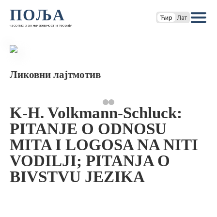
ПОЉА
Ћир
Лат
часопис за књижевност и теорију
Ликовни лајтмотив
K-H. Volkmann-Schluck:
PITANJE O ODNOSU
MITA I LOGOSA NA NITI
VODILJI; PITANJA O
BIVSTVU JEZIKA