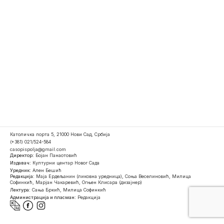
Католичка порта 5, 21000 Нови Сад, Србија
(+381) 021/524-584
casopispolja@gmail.com
Директор:
Бојан Панаотовић
Издавач:
Културни центар Новог Сада
Уредник:
Ален Бешић
Редакција:
Маја Ердељанин (ликовна уредница), Соња Веселиновић, Милица
Софинкић, Марјан Чакаревић, Огњен Клисара (дизајнер)
Лектура:
Сања Бркић, Милица Софинкић
Администрација и пласман:
Редакција