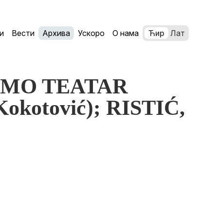
и
Вести
Архива
Ускоро
О нама
Ћир
Лат
SAMO TEATAR
Kokotović); RISTIĆ,