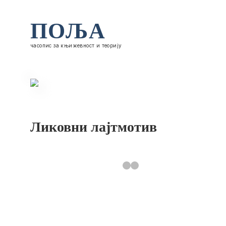
ПОЉА
часопис за књижевност и теорију
Ликовни лајтмотив