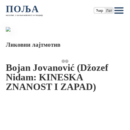
ПОЉА
Ћир
Лат
часопис за књижевност и теорију
Ликовни лајтмотив
Bojan Jovanović (Džozef
Nidam: KINESKA
ZNANOST I ZAPAD)