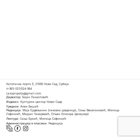
Католичка порта 5, 21000 Нови Сад, Србија
(+381) 021/524-584
casopispolja@gmail.com
Директор:
Бојан Панаотовић
Издавач:
Културни центар Новог Сада
Уредник:
Ален Бешић
Редакција:
Маја Ердељанин (ликовна уредница), Соња Веселиновић, Милица
Софинкић, Марјан Чакаревић, Огњен Клисара (дизајнер)
Лектура:
Сања Бркић, Милица Софинкић
Администрација и пласман:
Редакција