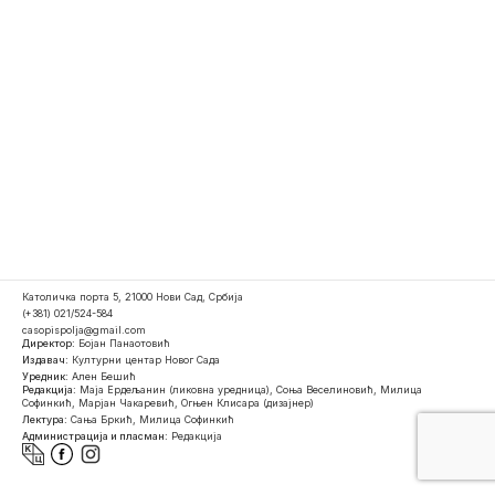
Католичка порта 5, 21000 Нови Сад, Србија
(+381) 021/524-584
casopispolja@gmail.com
Директор:
Бојан Панаотовић
Издавач:
Културни центар Новог Сада
Уредник:
Ален Бешић
Редакција:
Маја Ердељанин (ликовна уредница), Соња Веселиновић, Милица
Софинкић, Марјан Чакаревић, Огњен Клисара (дизајнер)
Лектура:
Сања Бркић, Милица Софинкић
Администрација и пласман:
Редакција