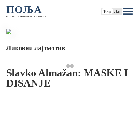
ПОЉА
Ћир
Лат
часопис за књижевност и теорију
Ликовни лајтмотив
Slavko Almažan: MASKE I
DISANJE