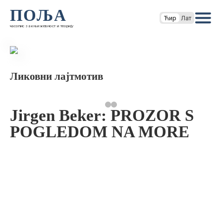
ПОЉА
Ћир
Лат
часопис за књижевност и теорију
Ликовни лајтмотив
Jirgen Beker: PROZOR S
POGLEDOM NA MORE