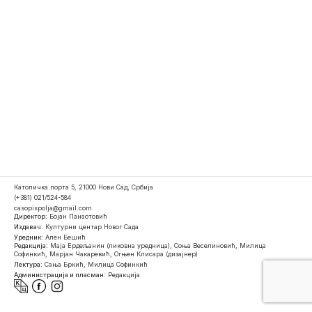
Католичка порта 5, 21000 Нови Сад, Србија
(+381) 021/524-584
casopispolja@gmail.com
Директор:
Бојан Панаотовић
Издавач:
Културни центар Новог Сада
Уредник:
Ален Бешић
Редакција:
Маја Ердељанин (ликовна уредница), Соња Веселиновић, Милица
Софинкић, Марјан Чакаревић, Огњен Клисара (дизајнер)
Лектура:
Сања Бркић, Милица Софинкић
Администрација и пласман:
Редакција