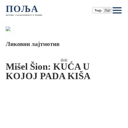
ПОЉА
Ћир
Лат
часопис за књижевност и теорију
Ликовни лајтмотив
Mišel Šion: KUĆA U
KOJOJ PADA KIŠA