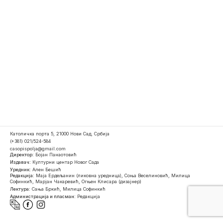
Католичка порта 5, 21000 Нови Сад, Србија
(+381) 021/524-584
casopispolja@gmail.com
Директор:
Бојан Панаотовић
Издавач:
Културни центар Новог Сада
Уредник:
Ален Бешић
Редакција:
Маја Ердељанин (ликовна уредница), Соња Веселиновић, Милица
Софинкић, Марјан Чакаревић, Огњен Клисара (дизајнер)
Лектура:
Сања Бркић, Милица Софинкић
Администрација и пласман:
Редакција