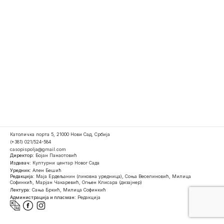
Католичка порта 5, 21000 Нови Сад, Србија
(+381) 021/524-584
casopispolja@gmail.com
Директор:
Бојан Панаотовић
Издавач:
Културни центар Новог Сада
Уредник:
Ален Бешић
Редакција:
Маја Ердељанин (ликовна уредница), Соња Веселиновић, Милица
Софинкић, Марјан Чакаревић, Огњен Клисара (дизајнер)
Лектура:
Сања Бркић, Милица Софинкић
Администрација и пласман:
Редакција