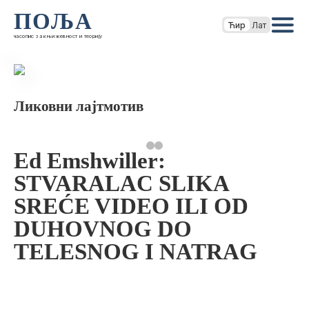
ПОЉА
Ћир
Лат
часопис за књижевност и теорију
Ликовни лајтмотив
Ed Emshwiller:
STVARALAC SLIKA
SREĆE VIDEO ILI OD
DUHOVNOG DO
TELESNOG I NATRAG