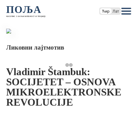
ПОЉА
Ћир
Лат
часопис за књижевност и теорију
Ликовни лајтмотив
Vladimir Štambuk:
SOCIJETET – OSNOVA
MIKROELEKTRONSKE
REVOLUCIJE