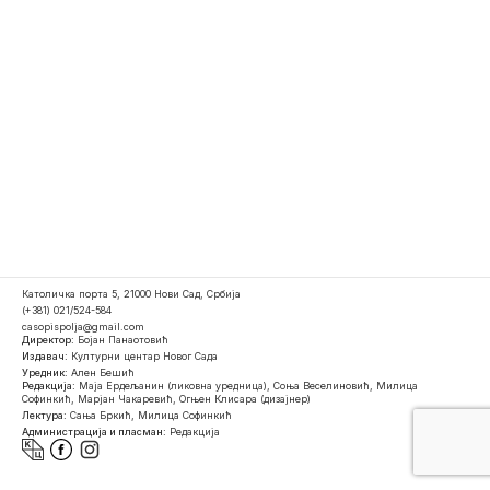
Католичка порта 5, 21000 Нови Сад, Србија
(+381) 021/524-584
casopispolja@gmail.com
Директор:
Бојан Панаотовић
Издавач:
Културни центар Новог Сада
Уредник:
Ален Бешић
Редакција:
Маја Ердељанин (ликовна уредница), Соња Веселиновић, Милица
Софинкић, Марјан Чакаревић, Огњен Клисара (дизајнер)
Лектура:
Сања Бркић, Милица Софинкић
Администрација и пласман:
Редакција