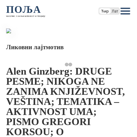
ПОЉА
Ћир
Лат
часопис за књижевност и теорију
Ликовни лајтмотив
Alen Ginzberg: DRUGE
PESME; NIKOGA NE
ZANIMA KNJIŽEVNOST,
VEŠTINA; TEMATIKA –
AKTIVNOST UMA;
PISMO GREGORI
KORSOU; O