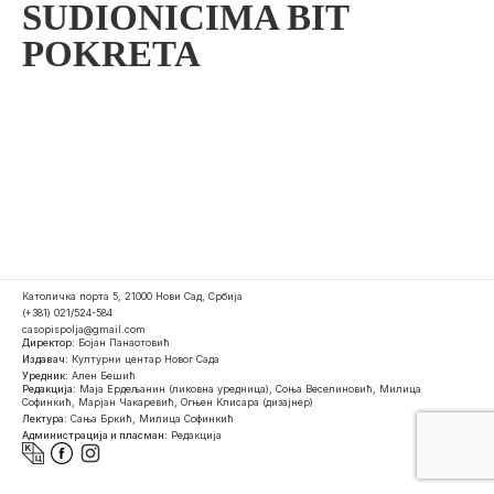
SUDIONICIMA BIT
POKRETA
Католичка порта 5, 21000 Нови Сад, Србија
(+381) 021/524-584
casopispolja@gmail.com
Директор:
Бојан Панаотовић
Издавач:
Културни центар Новог Сада
Уредник:
Ален Бешић
Редакција:
Маја Ердељанин (ликовна уредница), Соња Веселиновић, Милица
Софинкић, Марјан Чакаревић, Огњен Клисара (дизајнер)
Лектура:
Сања Бркић, Милица Софинкић
Администрација и пласман:
Редакција