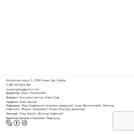
Католичка порта 5, 21000 Нови Сад, Србија
(+381) 021/524-584
casopispolja@gmail.com
Директор:
Бојан Панаотовић
Издавач:
Културни центар Новог Сада
Уредник:
Ален Бешић
Редакција:
Маја Ердељанин (ликовна уредница), Соња Веселиновић, Милица
Софинкић, Марјан Чакаревић, Огњен Клисара (дизајнер)
Лектура:
Сања Бркић, Милица Софинкић
Администрација и пласман:
Редакција