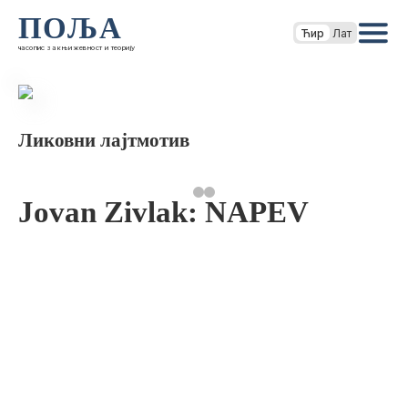
ПОЉА
Ћир
Лат
часопис за књижевност и теорију
Ликовни лајтмотив
Jovan Zivlak: NAPEV