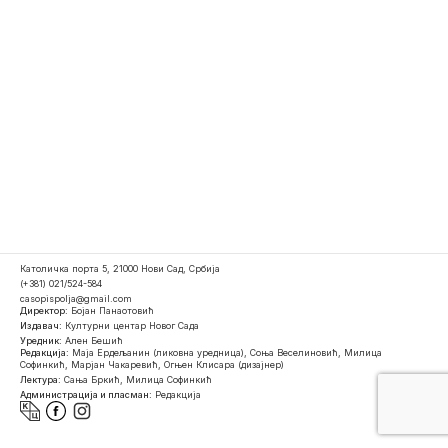
Католичка порта 5, 21000 Нови Сад, Србија
(+381) 021/524-584
casopispolja@gmail.com
Директор:
Бојан Панаотовић
Издавач:
Културни центар Новог Сада
Уредник:
Ален Бешић
Редакција:
Маја Ердељанин (ликовна уредница), Соња Веселиновић, Милица
Софинкић, Марјан Чакаревић, Огњен Клисара (дизајнер)
Лектура:
Сања Бркић, Милица Софинкић
Администрација и пласман:
Редакција