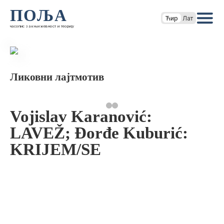
ПОЉА
Ћир
Лат
часопис за књижевност и теорију
Ликовни лајтмотив
Vojislav Karanović:
LAVEŽ; Đorđe Kuburić:
KRIJEM/SE