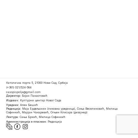
Католичка порта 5, 21000 Нови Сад, Србија
(+381) 021/524-584
casopispolja@gmail.com
Директор:
Бојан Панаотовић
Издавач:
Културни центар Новог Сада
Уредник:
Ален Бешић
Редакција:
Маја Ердељанин (ликовна уредница), Соња Веселиновић, Милица
Софинкић, Марјан Чакаревић, Огњен Клисара (дизајнер)
Лектура:
Сања Бркић, Милица Софинкић
Администрација и пласман:
Редакција