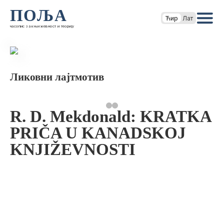
ПОЉА
Ћир
Лат
часопис за књижевност и теорију
Ликовни лајтмотив
R. D. Mekdonald: KRATKA
PRIČA U KANADSKOJ
KNJIŽEVNOSTI