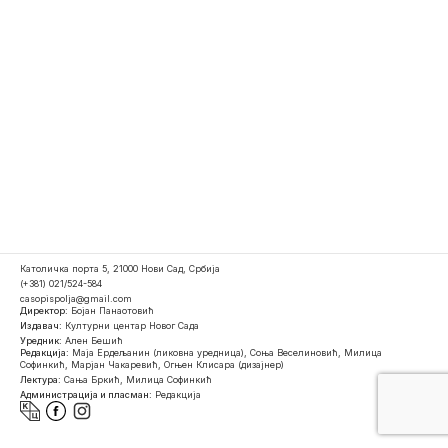
Католичка порта 5, 21000 Нови Сад, Србија
(+381) 021/524-584
casopispolja@gmail.com
Директор:
Бојан Панаотовић
Издавач:
Културни центар Новог Сада
Уредник:
Ален Бешић
Редакција:
Маја Ердељанин (ликовна уредница), Соња Веселиновић, Милица
Софинкић, Марјан Чакаревић, Огњен Клисара (дизајнер)
Лектура:
Сања Бркић, Милица Софинкић
Администрација и пласман:
Редакција