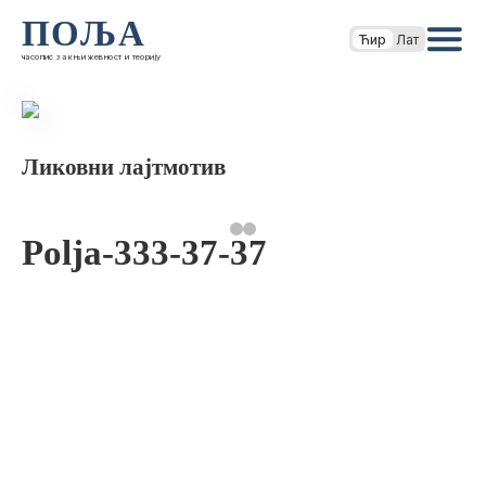
ПОЉА
Ћир
Лат
часопис за књижевност и теорију
Ликовни лајтмотив
Polja-333-37-37