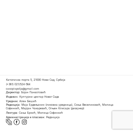
Католичка порта 5, 21000 Нови Сад, Србија
(+381) 021/524-584
casopispolja@gmail.com
Директор:
Бојан Панаотовић
Издавач:
Културни центар Новог Сада
Уредник:
Ален Бешић
Редакција:
Маја Ердељанин (ликовна уредница), Соња Веселиновић, Милица
Софинкић, Марјан Чакаревић, Огњен Клисара (дизајнер)
Лектура:
Сања Бркић, Милица Софинкић
Администрација и пласман:
Редакција