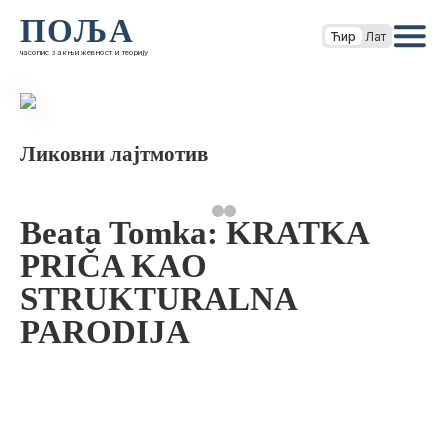
ПОЉА
Ћир
Лат
часопис за књижевност и теорију
Ликовни лајтмотив
Beata Tomka: KRATKA
PRIČA KAO
STRUKTURALNA
PARODIJA