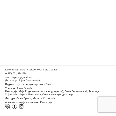
Католичка порта 5, 21000 Нови Сад, Србија
(+381) 021/524-584
casopispolja@gmail.com
Директор:
Бојан Панаотовић
Издавач:
Културни центар Новог Сада
Уредник:
Ален Бешић
Редакција:
Маја Ердељанин (ликовна уредница), Соња Веселиновић, Милица
Софинкић, Марјан Чакаревић, Огњен Клисара (дизајнер)
Лектура:
Сања Бркић, Милица Софинкић
Администрација и пласман:
Редакција