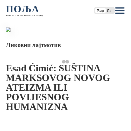
ПОЉА
Ћир
Лат
часопис за књижевност и теорију
Ликовни лајтмотив
Esad Ćimić: SUŠTINA
MARKSOVOG NOVOG
ATEIZMA ILI
POVIJESNOG
HUMANIZNA