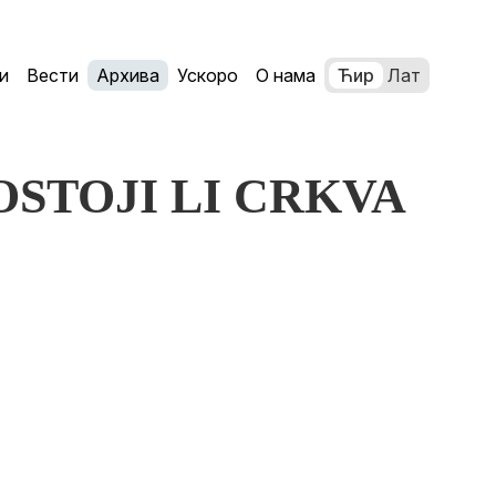
и
Вести
Архива
Ускоро
О нама
Ћир
Лат
 POSTOJI LI CRKVA