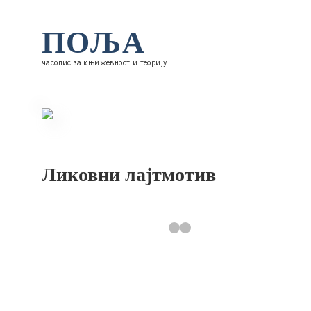
ПОЉА
часопис за књижевност и теорију
Ликовни лајтмотив