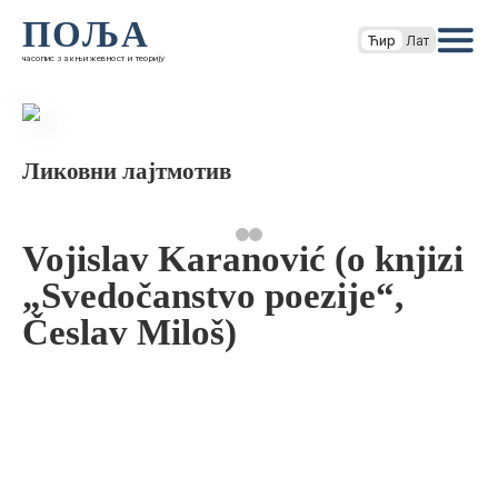
ПОЉА
Ћир
Лат
часопис за књижевност и теорију
Ликовни лајтмотив
Vojislav Karanović (o knjizi
„Svedočanstvo poezije“,
Česlav Miloš)