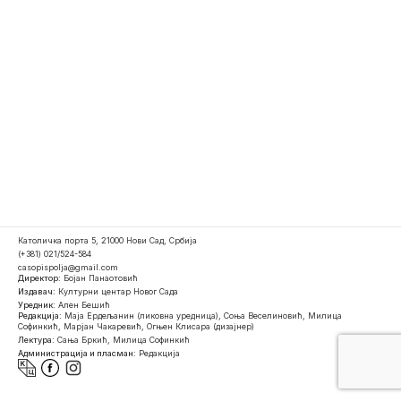
Католичка порта 5, 21000 Нови Сад, Србија
(+381) 021/524-584
casopispolja@gmail.com
Директор:
Бојан Панаотовић
Издавач:
Културни центар Новог Сада
Уредник:
Ален Бешић
Редакција:
Маја Ердељанин (ликовна уредница), Соња Веселиновић, Милица
Софинкић, Марјан Чакаревић, Огњен Клисара (дизајнер)
Лектура:
Сања Бркић, Милица Софинкић
Администрација и пласман:
Редакција