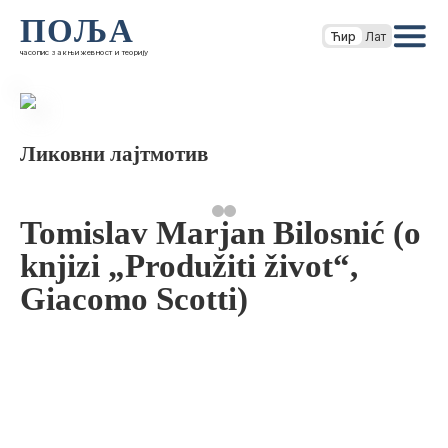
ПОЉА
Ћир
Лат
часопис за књижевност и теорију
Ликовни лајтмотив
Tomislav Marjan Bilosnić (o
knjizi „Produžiti život“,
Giacomo Scotti)