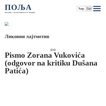
ПОЉА
Ћир
Лат
часопис за књижевност и теорију
Ликовни лајтмотив
Pismo Zorana Vukovića
(odgovor na kritiku Dušana
Patića)