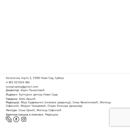
Католичка порта 5, 21000 Нови Сад, Србија
(+381) 021/524-584
casopispolja@gmail.com
Директор:
Бојан Панаотовић
Издавач:
Културни центар Новог Сада
Уредник:
Ален Бешић
Редакција:
Маја Ердељанин (ликовна уредница), Соња Веселиновић, Милица
Софинкић, Марјан Чакаревић, Огњен Клисара (дизајнер)
Лектура:
Сања Бркић, Милица Софинкић
Администрација и пласман:
Редакција