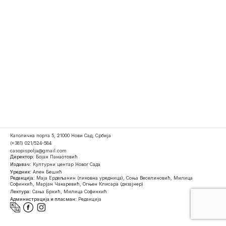
Католичка порта 5, 21000 Нови Сад, Србија
(+381) 021/524-584
casopispolja@gmail.com
Директор:
Бојан Панаотовић
Издавач:
Културни центар Новог Сада
Уредник:
Ален Бешић
Редакција:
Маја Ердељанин (ликовна уредница), Соња Веселиновић, Милица
Софинкић, Марјан Чакаревић, Огњен Клисара (дизајнер)
Лектура:
Сања Бркић, Милица Софинкић
Администрација и пласман:
Редакција