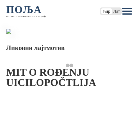
ПОЉА
Ћир
Лат
часопис за књижевност и теорију
Ликовни лајтмотив
MIT O ROĐENJU
UICILOPOČTLIJA