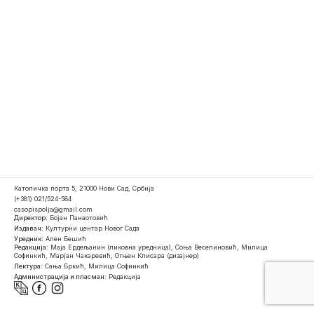
Католичка порта 5, 21000 Нови Сад, Србија
(+381) 021/524-584
casopispolja@gmail.com
Директор:
Бојан Панаотовић
Издавач:
Културни центар Новог Сада
Уредник:
Ален Бешић
Редакција:
Маја Ердељанин (ликовна уредница), Соња Веселиновић, Милица
Софинкић, Марјан Чакаревић, Огњен Клисара (дизајнер)
Лектура:
Сања Бркић, Милица Софинкић
Администрација и пласман:
Редакција