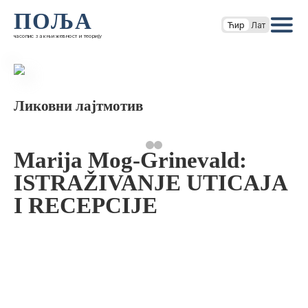
ПОЉА
Ћир
Лат
часопис за књижевност и теорију
Ликовни лајтмотив
Marija Mog-Grinevald:
ISTRAŽIVANJE UTICAJA
I RECEPCIJE