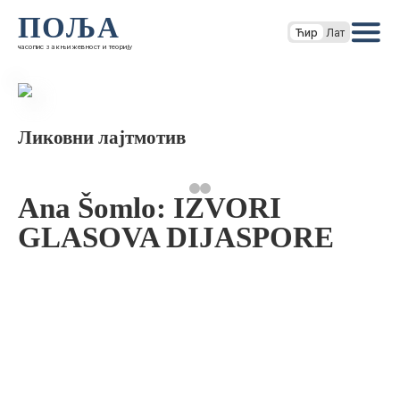
ПОЉА
Ћир
Лат
часопис за књижевност и теорију
Ликовни лајтмотив
Ana Šomlo: IZVORI
GLASOVA DIJASPORE