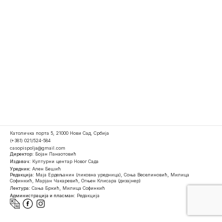
Католичка порта 5, 21000 Нови Сад, Србија
(+381) 021/524-584
casopispolja@gmail.com
Директор:
Бојан Панаотовић
Издавач:
Културни центар Новог Сада
Уредник:
Ален Бешић
Редакција:
Маја Ердељанин (ликовна уредница), Соња Веселиновић, Милица
Софинкић, Марјан Чакаревић, Огњен Клисара (дизајнер)
Лектура:
Сања Бркић, Милица Софинкић
Администрација и пласман:
Редакција