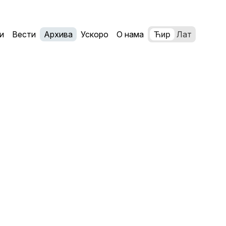
и
Вести
Архива
Ускоро
О нама
Ћир
Лат