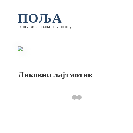
ПОЉА
часопис за књижевност и теорију
Ликовни лајтмотив