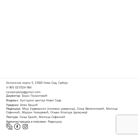
Католичка порта 5, 21000 Нови Сад, Србија
(+381) 021/524-584
casopispolja@gmail.com
Директор:
Бојан Панаотовић
Издавач:
Културни центар Новог Сада
Уредник:
Ален Бешић
Редакција:
Маја Ердељанин (ликовна уредница), Соња Веселиновић, Милица
Софинкић, Марјан Чакаревић, Огњен Клисара (дизајнер)
Лектура:
Сања Бркић, Милица Софинкић
Администрација и пласман:
Редакција