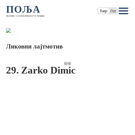
ПОЉА
Ћир
Лат
часопис за књижевност и теорију
Ликовни лајтмотив
29. Zarko Dimic