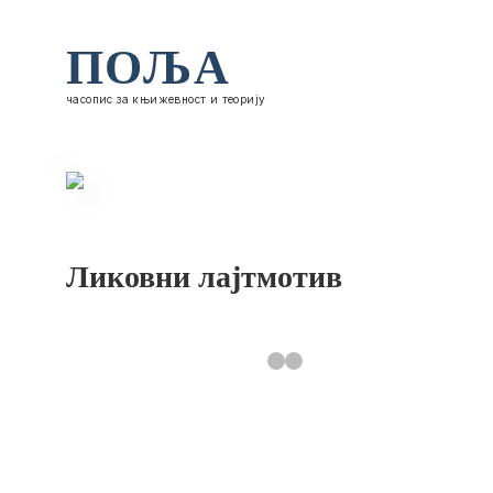
ПОЉА
часопис за књижевност и теорију
Ликовни лајтмотив