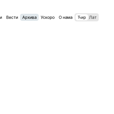
и
Вести
Архива
Ускоро
О нама
Ћир
Лат